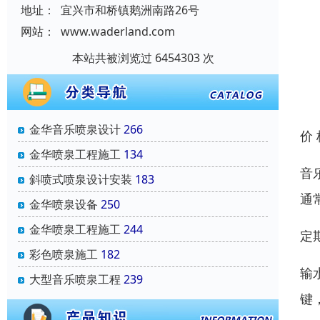
地址：
宜兴市和桥镇鹅洲南路26号
网站：
www.waderland.com
本站共被浏览过 6454303 次
金华音乐喷泉设计
266
价
金华喷泉工程施工
134
音
斜喷式喷泉设计安装
183
通
金华喷泉设备
250
金华喷泉工程施工
244
定
彩色喷泉施工
182
输
大型音乐喷泉工程
239
键