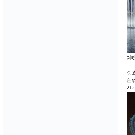
斜
喷
杀
金
21-