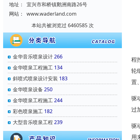
地址：
宜兴市和桥镇鹅洲南路26号
网站：
www.waderland.com
本站共被浏览过 6460585 次
金华音乐喷泉设计
266
程
金华喷泉工程施工
134
轮
斜喷式喷泉设计安装
183
置
金华喷泉设备
250
驱
金华喷泉工程施工
244
过
彩色喷泉施工
182
大型音乐喷泉工程
239
驱
用