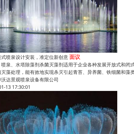
面议
喷式喷泉设计安装，准定位新创意
泉、水塔除藻剂杀菌灭藻剂适用于企业各种发展开放式和闭式
菌灭藻处理，能有效地实现杀灭引起青苔、异养菌、铁细菌和藻类
华沃达景观喷泉设备有限公司
01-13 17:30:01