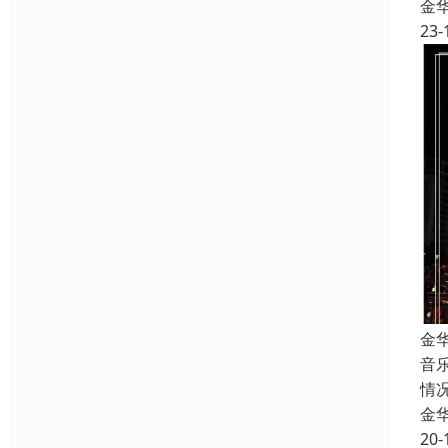
金
23-
金
音
情
金
20-