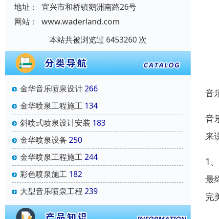
地址：
宜兴市和桥镇鹅洲南路26号
网站：
www.waderland.com
本站共被浏览过 6453260 次
金华音乐喷泉设计
266
音
金华喷泉工程施工
134
音
斜喷式喷泉设计安装
183
来
金华喷泉设备
250
金华喷泉工程施工
244
1
彩色喷泉施工
182
最
大型音乐喷泉工程
239
完