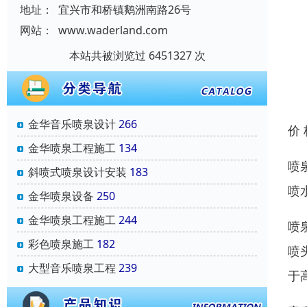
地址：
宜兴市和桥镇鹅洲南路26号
网站：
www.waderland.com
本站共被浏览过 6451327 次
金华音乐喷泉设计
266
价
金华喷泉工程施工
134
喷
斜喷式喷泉设计安装
183
喷
金华喷泉设备
250
金华喷泉工程施工
244
喷
彩色喷泉施工
182
喷
大型音乐喷泉工程
239
于