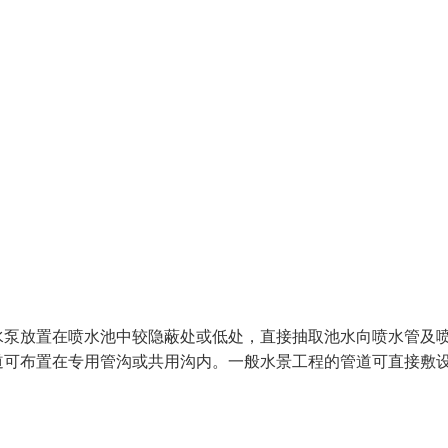
水泵放置在喷水池中较隐蔽处或低处，直接抽取池水向喷水管及
道可布置在专用管沟或共用沟内。一般水景工程的管道可直接敷