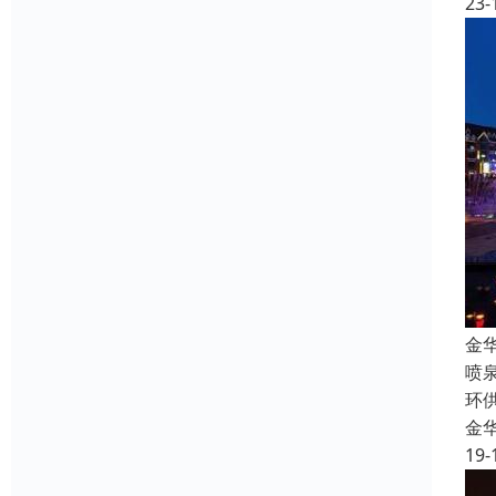
23-
金
喷
环
金
19-