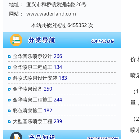
地址：
宜兴市和桥镇鹅洲南路26号
网站：
www.waderland.com
本站共被浏览过 6455352 次
金华音乐喷泉设计
266
价
金华喷泉工程施工
134
喷
斜喷式喷泉设计安装
183
金华喷泉设备
250
（
金华喷泉工程施工
244
量
彩色喷泉施工
182
（
大型音乐喷泉工程
239
喷