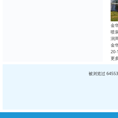
金
喷
润
金
20-
更
被浏览过 645