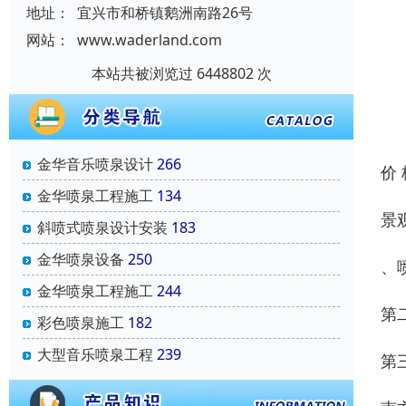
地址：
宜兴市和桥镇鹅洲南路26号
网站：
www.waderland.com
本站共被浏览过 6448802 次
金华音乐喷泉设计
266
价
金华喷泉工程施工
134
景
斜喷式喷泉设计安装
183
金华喷泉设备
250
、
金华喷泉工程施工
244
第
彩色喷泉施工
182
大型音乐喷泉工程
239
第