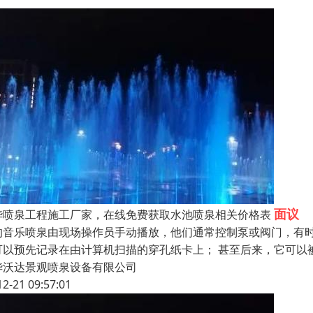
面议
华喷泉工程施工厂家，在线免费获取水池喷泉相关价格表
的音乐喷泉由现场操作员手动播放，他们通常控制泵或阀门，有时
可以预先记录在由计算机扫描的穿孔纸卡上； 甚至后来，它可以
华沃达景观喷泉设备有限公司
12-21 09:57:01