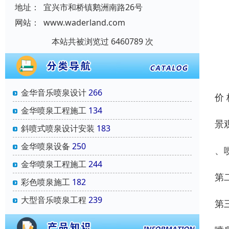
地址：
宜兴市和桥镇鹅洲南路26号
网站：
www.waderland.com
本站共被浏览过 6460789 次
金华音乐喷泉设计
266
价
金华喷泉工程施工
134
景
斜喷式喷泉设计安装
183
金华喷泉设备
250
、
金华喷泉工程施工
244
第
彩色喷泉施工
182
大型音乐喷泉工程
239
第