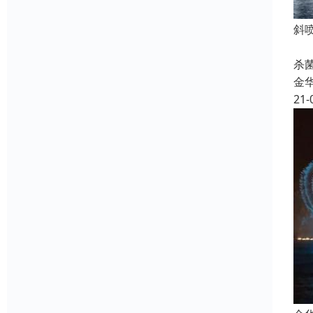
斜
喷
杀
金
21-