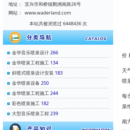
地址：
宜兴市和桥镇鹅洲南路26号
网站：
www.waderland.com
本站共被浏览过 6448436 次
金华音乐喷泉设计
266
价
金华喷泉工程施工
134
天
斜喷式喷泉设计安装
183
喷
金华喷泉设备
250
金华喷泉工程施工
244
每
彩色喷泉施工
182
泉
大型音乐喷泉工程
239
南