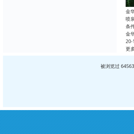
金
喷
条
金
20-
更
被浏览过 645