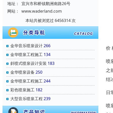
地址：
宜兴市和桥镇鹅洲南路26号
网站：
www.waderland.com
本站共被浏览过 6456314 次
金华音乐喷泉设计
266
价
金华喷泉工程施工
134
喷
斜喷式喷泉设计安装
183
之
金华喷泉设备
250
结
金华喷泉工程施工
244
彩色喷泉施工
182
日
大型音乐喷泉工程
239
喷