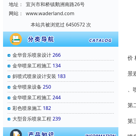
地址：
宜兴市和桥镇鹅洲南路26号
网站：
www.waderland.com
本站共被浏览过 6450572 次
金华音乐喷泉设计
266
价
金华喷泉工程施工
134
景
斜喷式喷泉设计安装
183
金华喷泉设备
250
、
金华喷泉工程施工
244
第
彩色喷泉施工
182
大型音乐喷泉工程
239
第