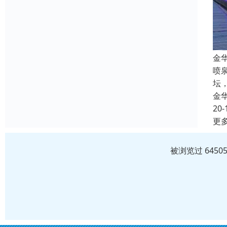
金
喷
坛
金
20-
更
被浏览过 645